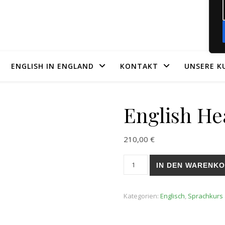
ENGLISH IN ENGLAND
KONTAKT
UNSERE K
English He
210,00
€
English Headlines Menge
IN DEN WARENK
Kategorien:
Englisch
,
Sprachkurs