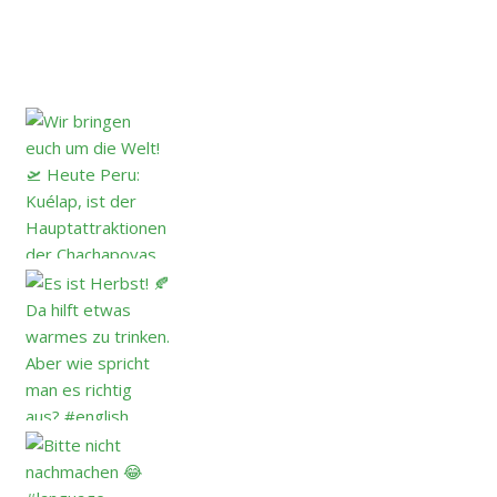
Heute Peru: K
Da hilft etwas warmes zu trink
#language #english #s