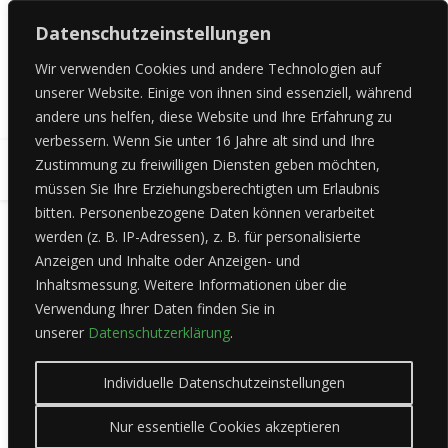
Datenschutzeinstellungen
Wir verwenden Cookies und andere Technologien auf
unserer Website.
Einige von ihnen sind essenziell, während
andere uns helfen, diese Website und Ihre Erfahrung zu
verbessern.
Wenn Sie unter 16 Jahre alt sind und Ihre
Zustimmung zu freiwilligen Diensten geben möchten,
MENU
müssen Sie Ihre Erziehungsberechtigten um Erlaubnis
bitten.
Personenbezogene Daten können verarbeitet
werden (z. B. IP-Adressen), z. B. für personalisierte
Anzeigen und Inhalte oder Anzeigen- und
Kursübersicht
Inhaltsmessung.
Weitere Informationen über die
Verwendung Ihrer Daten finden Sie in
eine kleine Auswahl an Kursen sehen hier zur Einsicht. Bei
unserer
Datenschutzerklärung
.
speziellen Bedürfnissen rufen Sie uns gerne an.
Individuelle Datenschutzeinstellungen
Pat's Language Cabinet
Nur essentielle Cookies akzeptieren